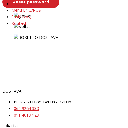
Reset password
Jelovnik
Menu ENG/RUS
Sushi blog
Kontakt
DOSTAVA
PON - NED od 14:00h - 22:00h
062 9264 330
011 4019 129
Lokacija