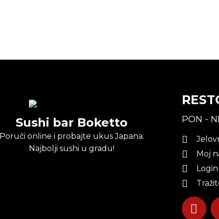
REST
PON - N
Sushi bar Boketto
Poruči online i probajte ukus Japana.
Jelov
Najbolji sushi u gradu!
Moj n
Login
Traži
F
a