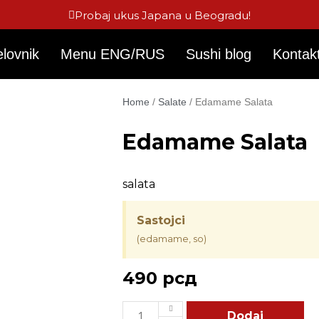
Probaj ukus Japana u Beogradu!
elovnik
Menu ENG/RUS
Sushi blog
Kontak
Home
/
Salate
/ Edamame Salata
Edamame Salata
salata
Sastojci
(edamame, so)
490
рсд
Edamame
Dodaj