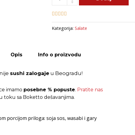
Salata
quantity
Kategorija:
Salate
Opis
Info o proizvodu
nije
sushi zalogaje
u Beogradu!
pce imamo
posebne % popuste
.
Pratite nas
 u toku sa Boketto dešavanjima.
om porcijom priloga: soja sos, wasabi i gary