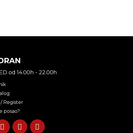
ORAN
ED od 14.00h - 22.00h
nik
alog
 / Register
te posao?
I
T
Y
n
i
o