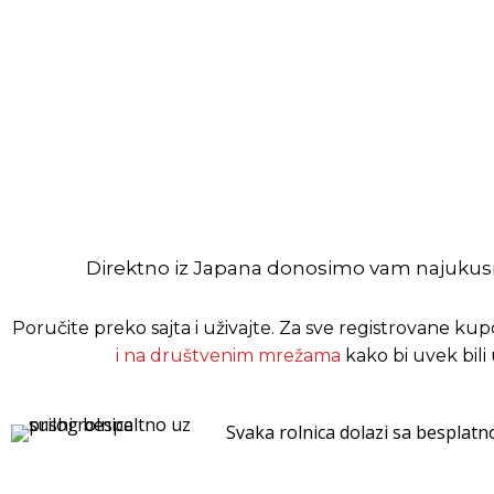
Direktno iz Japana donosimo vam najukus
Poručite preko sajta i uživajte.
Za sve registrovane ku
i na društvenim mrežama
kako bi uvek bili
Svaka rolnica dolazi sa besplatn