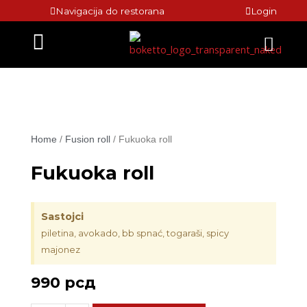
Skip
Navigacija do restorana
Login
to
Menu
content
Home
/
Fusion roll
/ Fukuoka roll
Fukuoka roll
Sastojci
piletina, avokado, bb spnać, togaraši, spicy
majonez
990
рсд