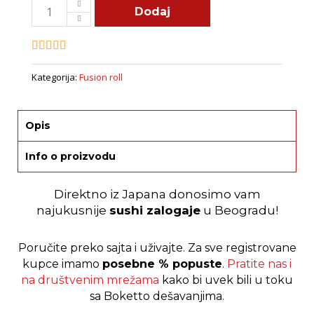
Fukuoka
Dodaj
roll
quantity
Kategorija:
Fusion roll
Opis
Info o proizvodu
Direktno iz Japana donosimo vam
najukusnije
sushi zalogaje
u Beogradu!
Poručite preko sajta i uživajte.
Za sve registrovane
kupce imamo
posebne % popuste
.
Pratite nas i
na društvenim mrežama
kako bi uvek bili u toku
sa Boketto dešavanjima.