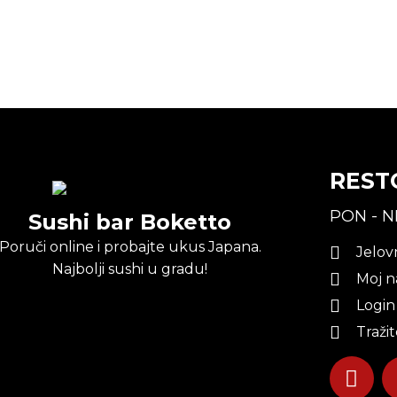
REST
PON - N
Sushi bar Boketto
Poruči online i probajte ukus Japana.
Jelov
Najbolji sushi u gradu!
Moj n
Login
Traži
F
a