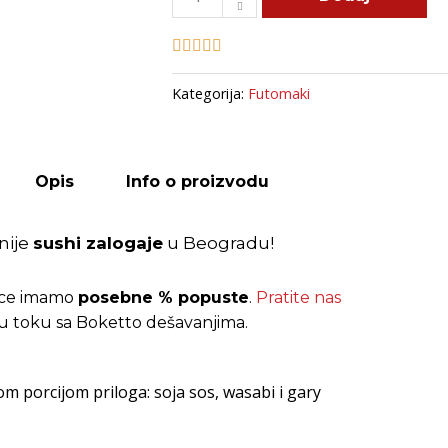
Tiger
roll
quantity
Kategorija:
Futomaki
Opis
Info o proizvodu
nije
sushi zalogaje
u Beogradu!
pce imamo
posebne % popuste
.
Pratite nas
 u toku sa Boketto dešavanjima.
om porcijom priloga: soja sos, wasabi i gary