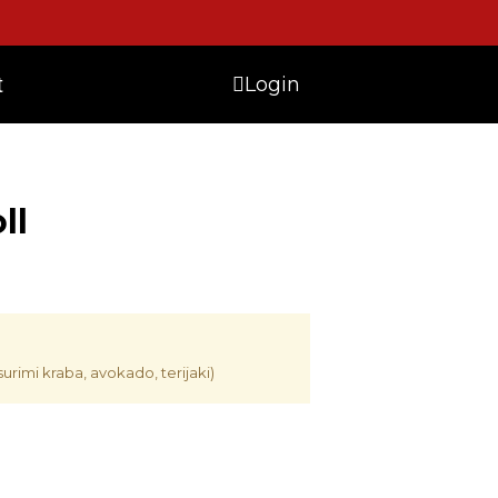
Login
t
ll
surimi kraba, avokado, terijaki)