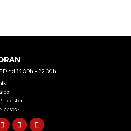
ORAN
ED od 14.00h - 22.00h
nik
alog
 / Register
te posao?
I
T
Y
n
i
o