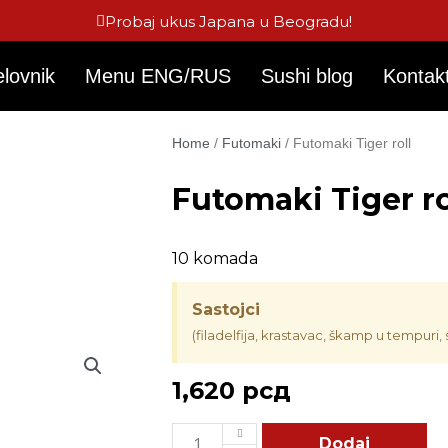
Probaj ukus Japana u Beogradu!
elovnik
Menu ENG/RUS
Sushi blog
Kontak
Home
/
Futomaki
/ Futomaki Tiger roll
Futomaki Tiger ro
10 komada
Sastojci
(filadelfija, krastavac, škamp u tempuri, 
1,620
рсд
Futomaki
Dodaj