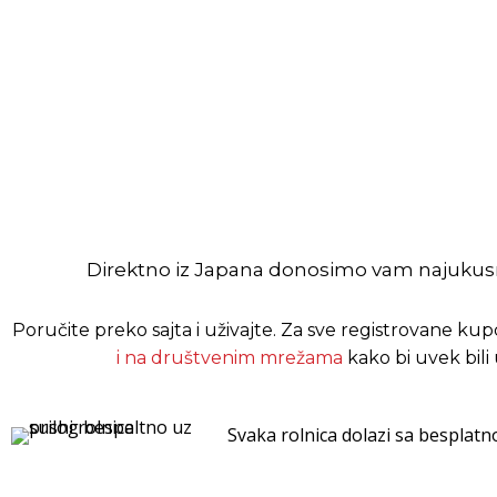
Direktno iz Japana donosimo vam najukus
Poručite preko sajta i uživajte.
Za sve registrovane ku
i na društvenim mrežama
kako bi uvek bili
Svaka rolnica dolazi sa besplatn