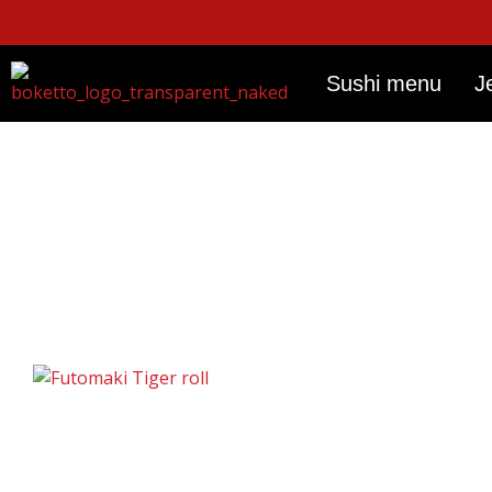
Skip
to
content
Sushi menu
J