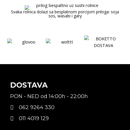
Svaka rolnica dolazi sa besplatnom porcijom priloga: soja
sos, wasabi i gary
DOSTAVA
PON - NED od 14:00h - 22:00h
062 9264 330
011 4019 129