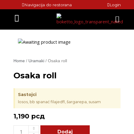
Skip
Navigacija do restorana
Login
to
Menu
content
Home
/
Uramaki
/ Osaka roll
Osaka roll
Sastojci
losos, bb spanać filajedfl, šargarepa, susam
1,190
рсд
Osaka
Dodaj