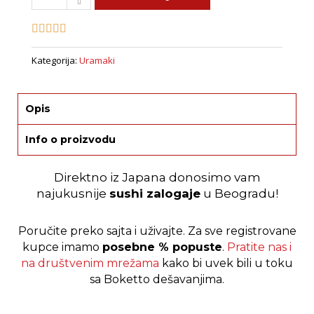
roll
quantity
Kategorija:
Uramaki
Opis
Info o proizvodu
Direktno iz Japana donosimo vam
najukusnije
sushi zalogaje
u Beogradu!
Poručite preko sajta i uživajte.
Za sve registrovane
kupce imamo
posebne % popuste
.
Pratite nas i
na društvenim mrežama
kako bi uvek bili u toku
sa Boketto dešavanjima.