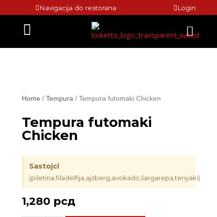
Skip
Navigacija do restorana
Login
to
Menu
content
Home
/
Tempura
/ Tempura futomaki Chicken
Tempura futomaki
Chicken
Sastojci
(piletina,filadelfija,ajzberg,avokado,šargarepa,teriyaki)
1,280
рсд