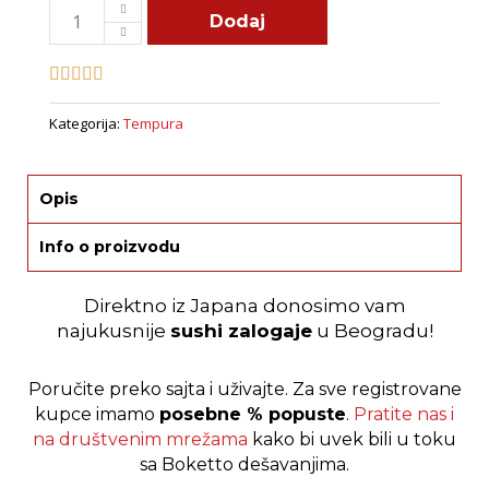
Tempura
Dodaj
futomaki
Chicken
quantity
Kategorija:
Tempura
Opis
Info o proizvodu
Direktno iz Japana donosimo vam
najukusnije
sushi zalogaje
u Beogradu!
Poručite preko sajta i uživajte.
Za sve registrovane
kupce imamo
posebne % popuste
.
Pratite nas i
na društvenim mrežama
kako bi uvek bili u toku
sa Boketto dešavanjima.