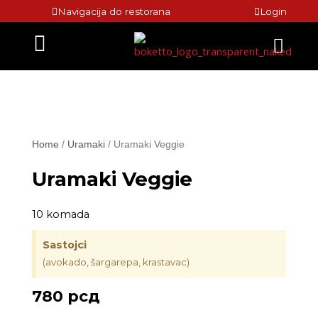
Skip
Navigacija do restorana
Login
to
Menu
content
Home
/
Uramaki
/ Uramaki Veggie
Uramaki Veggie
10 komada
Sastojci
(avokado, šargarepa, krastavac)
780
рсд