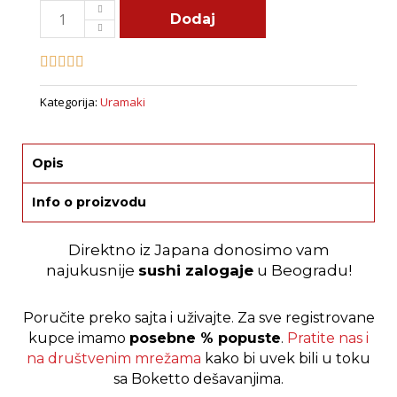
Uramaki
Dodaj
Veggie
quantity
Kategorija:
Uramaki
Opis
Info o proizvodu
Direktno iz Japana donosimo vam
najukusnije
sushi zalogaje
u Beogradu!
Poručite preko sajta i uživajte.
Za sve registrovane
kupce imamo
posebne % popuste
.
Pratite nas i
na društvenim mrežama
kako bi uvek bili u toku
sa Boketto dešavanjima.