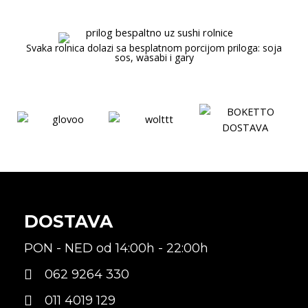
Svaka rolnica dolazi sa besplatnom porcijom priloga: soja
sos, wasabi i gary
DOSTAVA
PON - NED od 14:00h - 22:00h
062 9264 330
011 4019 129